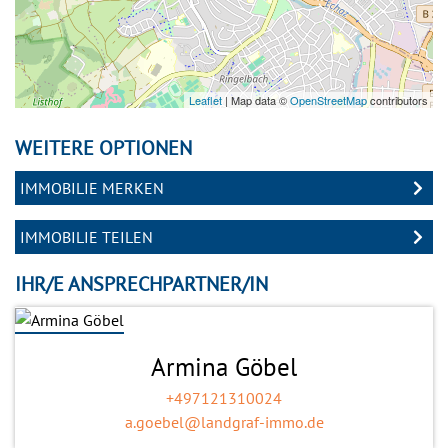
Leaflet
| Map data ©
OpenStreetMap
contributors
WEITERE OPTIONEN
IMMOBILIE MERKEN
IMMOBILIE TEILEN
IHR/E ANSPRECHPARTNER/IN
Armina Göbel
+497121310024
a.goebel@landgraf-immo.de